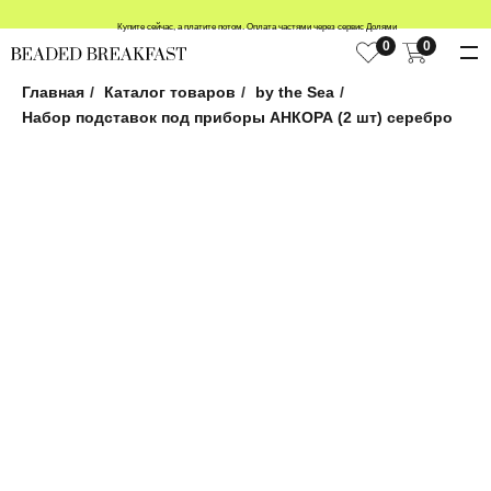
Купите сейчас, а платите потом. Оплата частями через сервис Долями
0
0
Главная
/
Каталог товаров
/
by the Sea
/
Набор подставок под приборы АНКОРА (2 шт) серебро