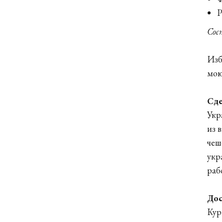
Р
Сос
Изб
мою
Сде
Укр
из 
чеш
укр
раб
Дос
Кур