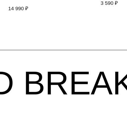
3 590
₽
 BREAKF
14 990
₽