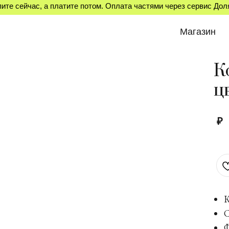
ите сейчас, а платите потом. Оплата частями через сервис До
Магазин
К
ц
₽
К
С
Ф