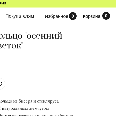
лями
0
Покупателям
0
Избранное
Корзина
ольцо "осенний
веток"
ольцо из бисера и стекляруса
 натуральным жемчугом
орма увядающего цветочного бутона