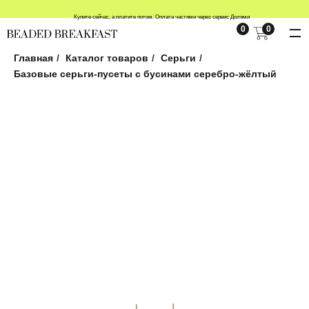
Купите сейчас, а платите потом. Оплата частями через сервис Долями
0
0
Главная
/
Каталог товаров
/
Серьги
/
Базовые серьги-пусеты с бусинами серебро-жёлтый