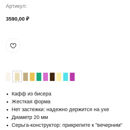
Артикул:
3590,00
₽
▉
▉
▉
▉
▉
▉
▉
▉
▉
▉
Кафф из бисера
Жесткая форма
Нет застежки: надежно держится на ухе
Диаметр 20 мм
Серьга-конструктор: прикрепите к "вечерним"