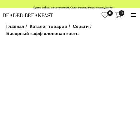
Купите сейчас, а платите потом. Оплата частями через сервис Долями
0
0
Главная
/
Каталог товаров
/
Серьги
/
Бисерный кафф слоновая кость