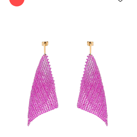
BEADED
BREAKFAST