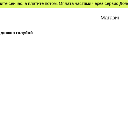
ите сейчас, а платите потом. Оплата частями через сервис До
Магазин
йдоскоп голубой