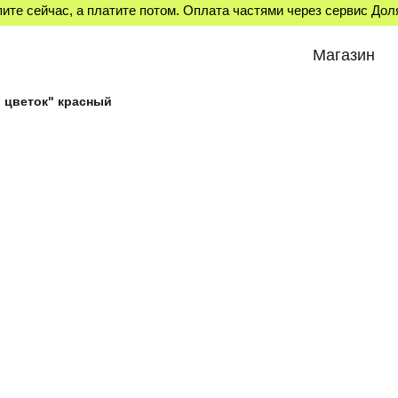
ите сейчас, а платите потом. Оплата частями через сервис До
Магазин
 цветок" красный