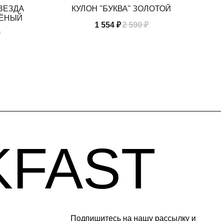
ВЕЗДА
КУЛОН "БУКВА" ЗОЛОТОЙ
К
ЛЁНЫЙ
1 554
₽
2 590
₽
AST
₽
Подпишитесь на нашу рассылку и