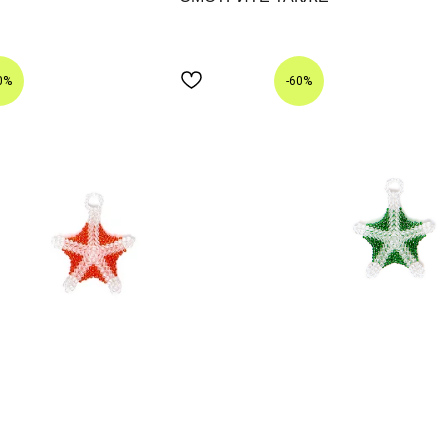
0%
-60%