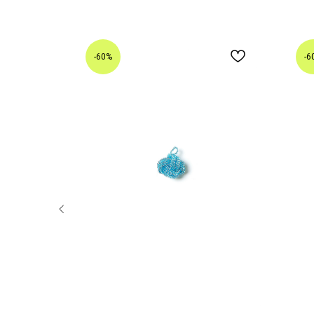
-60%
-6