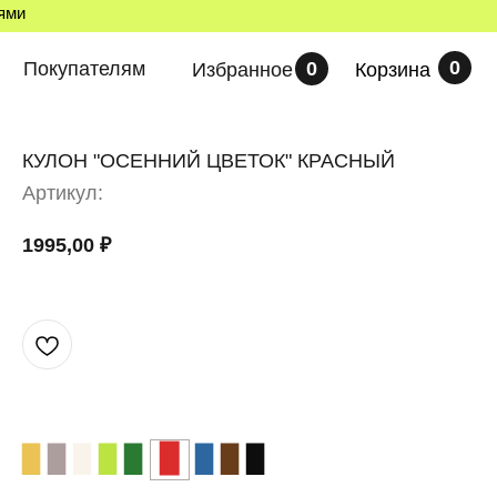
лями
0
Покупателям
0
Избранное
Корзина
КУЛОН "ОСЕННИЙ ЦВЕТОК" КРАСНЫЙ
Артикул:
1995,00
₽
▉
▉
▉
▉
▉
▉
▉
▉
▉