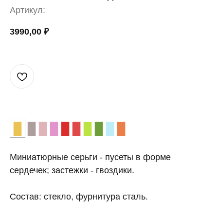
Артикул:
3990,00
₽
▉
▉
▉
▉
▉
▉
▉
▉
▉
▉
Миниатюрные серьги - пусеты в форме
сердечек; застежки - гвоздики.
Состав: стекло, фурнитура сталь.