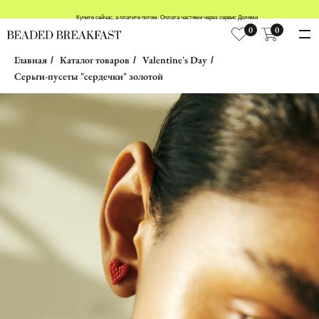
Купите сейчас, а платите потом. Оплата частями через сервис Долями
0
0
Главная
Каталог товаров
Valentine's Day
/
/
/
Серьги-пусеты "сердечки" золотой