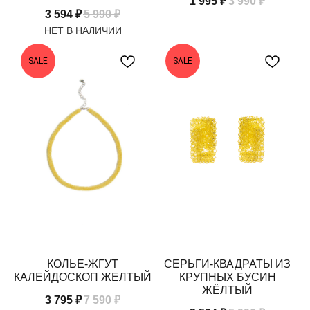
1 995
₽
3 990
₽
3 594
₽
5 990
₽
SALE
SALE
КОЛЬЕ-ЖГУТ
СЕРЬГИ-КВАДРАТЫ ИЗ
КАЛЕЙДОСКОП ЖЕЛТЫЙ
КРУПНЫХ БУСИН
ЖЁЛТЫЙ
3 795
₽
7 590
₽