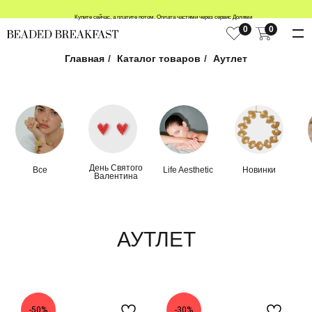
Купите сейчас, а платите потом. Оплата частями через сервис Долями
0
0
Главная
/
Каталог товаров
/
Аутлет
День Святого
Все
Life Aesthetic
Новинки
Валентина
АУТЛЕТ
-50%
-30%