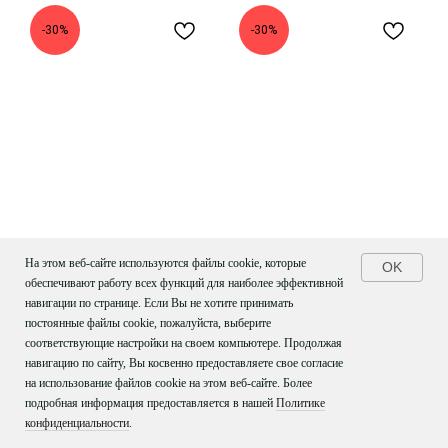
-30%
-30%
На этом веб-сайте используются файлы cookie, которые
OK
обеспечивают работу всех функций для наиболее эффективной
навигации по странице. Если Вы не хотите принимать
НАБОР ПОДСТАВОК ПОД
НАБОР ПОДСТАВОК ПОД
постоянные файлы cookie, пожалуйста, выберите
ПРИБОРЫ АНКОРА (4
ПРИБОРЫ АНКОРА (4
соответствующие настройки на своем компьютере. Продолжая
ШТ) СЕРЕБРО
ШТ) МОЛОЧНЫЙ
навигацию по сайту, Вы косвенно предоставляете свое согласие
на использование файлов cookie на этом веб-сайте. Более
7 690
₽
10 990
₽
7 690
₽
10 990
₽
подробная информация предоставляется в нашей
Политике
конфиденциальности
.
-30%
-30%