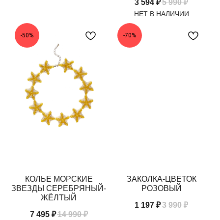
3 594
₽
5 990
₽
-50%
-70%
КОЛЬЕ МОРСКИЕ
ЗАКОЛКА-ЦВЕТОК
ЗВЕЗДЫ СЕРЕБРЯНЫЙ-
РОЗОВЫЙ
ЖЁЛТЫЙ
1 197
₽
3 990
₽
7 495
₽
14 990
₽